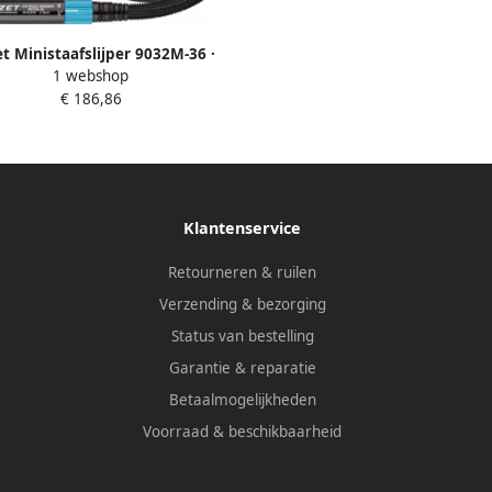
t Ministaafslijper 9032M-36 ·
1 webshop
Lengte: 150 mm
€ 186,86
Klantenservice
Retourneren & ruilen
Verzending & bezorging
Status van bestelling
Garantie & reparatie
Betaalmogelijkheden
Voorraad & beschikbaarheid