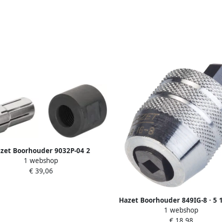
zet Boorhouder 9032P-04 2
1 webshop
€ 39,06
Hazet Boorhouder 849IG-8 · 5 
1 webshop
(8 mm) zeskant massief
€ 18,98