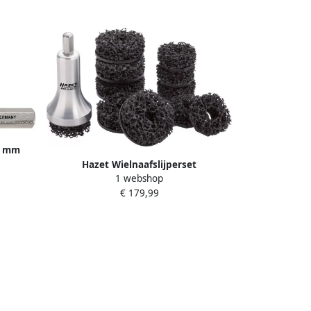
1 mm
Hazet Wielnaafslijperset
1 webshop
bedrijfswagens · 12-delig 4960N-45 12 ·
€ 179,99
12-delig