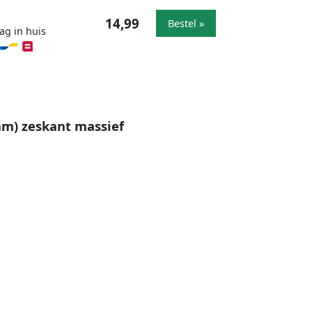
14,99
Bestel »
ag in huis
 mm) zeskant massief