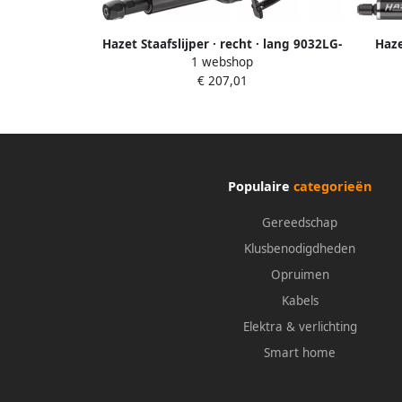
Hazet Staafslijper · recht · lang 9032LG-
Haze
1 webshop
1 · Lengte: 285 mm
€ 207,01
Populaire
categorieën
Gereedschap
Klusbenodigdheden
Opruimen
Kabels
Elektra & verlichting
Smart home