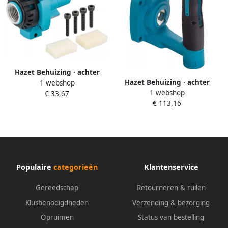
Hazet Behuizing · achter
Hazet Behuizing · achter
1 webshop
9034P-2-08 9
1 webshop
9014MG-021
€ 33,67
€ 113,16
Populaire
categorieën
Klantenservice
Gereedschap
Retourneren & ruilen
Klusbenodigdheden
Verzending & bezorging
Opruimen
Status van bestelling