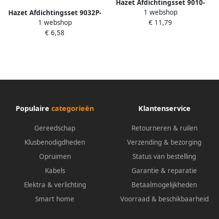
Hazet Afdichtingsset 9010-
1 webshop
Hazet Afdichtingsset 9032P-
011 10
1 webshop
€ 11,79
011 3
€ 6,58
Populaire
categorieën
Klantenservice
Gereedschap
Retourneren & ruilen
Klusbenodigdheden
Verzending & bezorging
Opruimen
Status van bestelling
Kabels
Garantie & reparatie
Elektra & verlichting
Betaalmogelijkheden
Smart home
Voorraad & beschikbaarheid