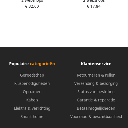
2 webshops
2 webshops
900MGT · 1 2 inch (12 5 mm)
8 L.199mm CV-Stahl Doppel-T-
€ 32,60
€ 17,84
vierkant hol · Buiten-zeskant-
Profil HAZET
profiel · SW 20 8 mm · 13 16?
Populaire
categorieën
Klantenservice
Gereedschap
Retourneren & ruilen
Klusbenodigdheden
Verzending & bezorging
Opruimen
Status van bestelling
Kabels
Garantie & reparatie
Elektra & verlichting
Betaalmogelijkheden
Smart home
Voorraad & beschikbaarheid