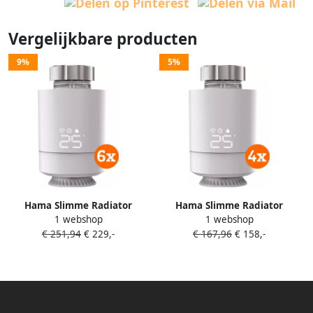
Vergelijkbare producten
9%
5%
Hama Slimme Radiator
Hama Slimme Radiator
1 webshop
1 webshop
thermostaat 6-Pack
thermostaat 4-Pack
€ 251,94
€ 229,-
€ 167,96
€ 158,-
(uitbreiding)
(uitbreiding)