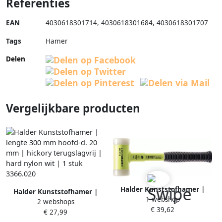
Referenties
EAN
4030618301714
,
4030618301684
,
4030618301707
Tags
Hamer
Delen
Vergelijkbare producten
Halder Kunststofhamer |
Halder Kunststofhamer |
1 webshop
lengte 305 mm kop d. 40 mm
2 webshops
lengte 300 mm hoofd-d. 20
€ 39,62
| stalen buis | hard
€ 27,99
mm | hickory terugslagvrij |
splintervrij nylon wit | 1 stuk