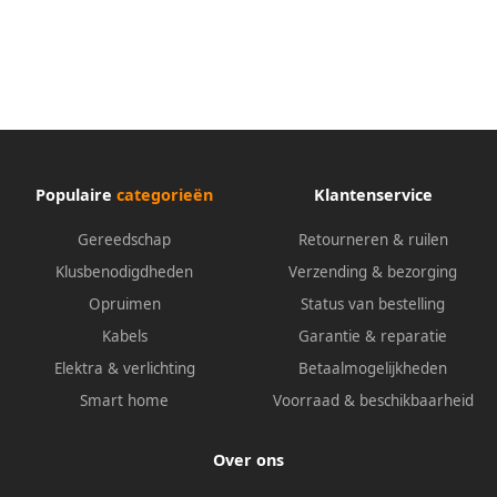
hard nylon wit | 1 stuk
3377.140
3366.020
Populaire
categorieën
Klantenservice
Gereedschap
Retourneren & ruilen
Klusbenodigdheden
Verzending & bezorging
Opruimen
Status van bestelling
Kabels
Garantie & reparatie
Elektra & verlichting
Betaalmogelijkheden
Smart home
Voorraad & beschikbaarheid
Over ons