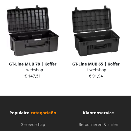
GT-Line MUB 78 | Koffer
GT-Line MUB 65 | Koffer
1 webshop
1 webshop
MUB-78
Multi Utility Box MUB-65
€ 147,51
€ 91,94
Populaire
categorieën
Klantenservice
Gereedschap
Retourneren & ruilen