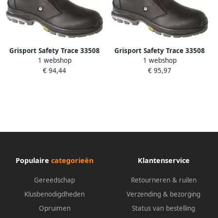
Grisport Safety Trace 33508
Grisport Safety Trace 33508
1 webshop
1 webshop
Instapper Laag S3 Zwart
Instapper Laag S3 Zwart
€ 94,44
€ 95,97
Grijs 11.049.050.42
Grijs 11.049.050.44
Populaire
categorieën
Klantenservice
Gereedschap
Retourneren & ruilen
Klusbenodigdheden
Verzending & bezorging
Opruimen
Status van bestelling