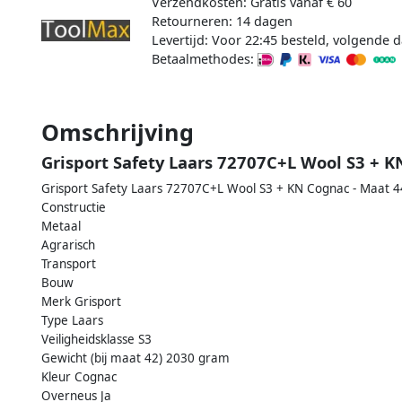
Verzendkosten: Gratis vanaf € 60
Retourneren: 14 dagen
Levertijd: Voor 22:45 besteld, volgende d
Betaalmethodes:
Omschrijving
Grisport Safety Laars 72707C+L Wool S3 + 
Grisport Safety Laars 72707C+L Wool S3 + KN Cognac - Maat 
Constructie
Metaal
Agrarisch
Transport
Bouw
Merk Grisport
Type Laars
Veiligheidsklasse S3
Gewicht (bij maat 42) 2030 gram
Kleur Cognac
Overneus Ja