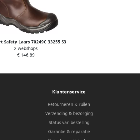
rt Safety Laars 70249C 33255 S3
2 webshops
mpatex Bruin 11.049.016.45
€ 146,89
Klantenservice
Retourneren & ruilen
Verzending & bezorging
Status van bestelling
Garantie & reparatie