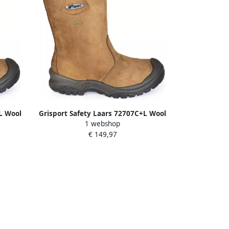
L Wool
Grisport Safety Laars 72707C+L Wool
1 webshop
.39
S3 + KN Cognac 00.049.001.41
€ 149,97