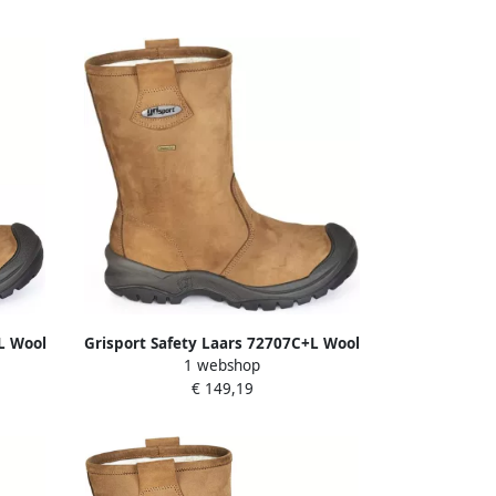
L Wool
Grisport Safety Laars 72707C+L Wool
1 webshop
.47
S3 + KN Cognac 00.049.001.40
€ 149,19