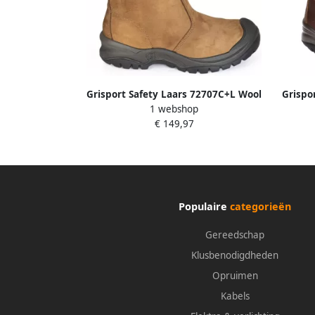
Grisport Safety Laars 72707C+L Wool
Grispo
1 webshop
S3 + KN Cognac 00.049.001.45
Sy
€ 149,97
Populaire
categorieën
Gereedschap
Klusbenodigdheden
Opruimen
Kabels