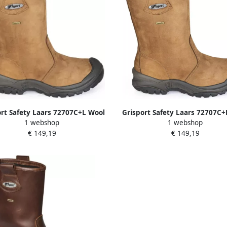
ort Safety Laars 72707C+L Wool
Grisport Safety Laars 72707C+
1 webshop
1 webshop
 + KN Cognac 00.049.001.48
S3 + KN Cognac 00.049.001
€ 149,19
€ 149,19