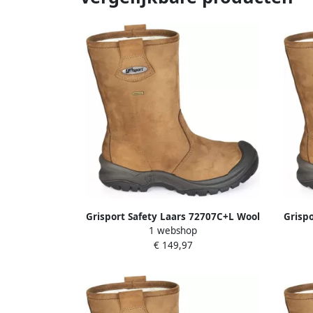
Grisport Safety Laars 72707C+L Wool
Grisp
1 webshop
S3 + KN Cognac 00.049.001.43
S3
€ 149,97