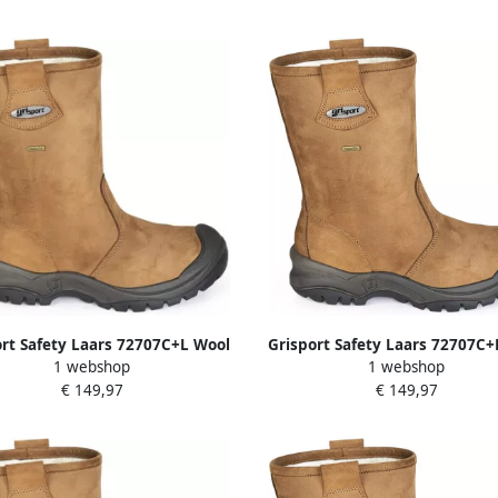
ort Safety Laars 72707C+L Wool
Grisport Safety Laars 72707C+
1 webshop
1 webshop
 + KN Cognac 00.049.001.42
S3 + KN Cognac 00.049.001
€ 149,97
€ 149,97