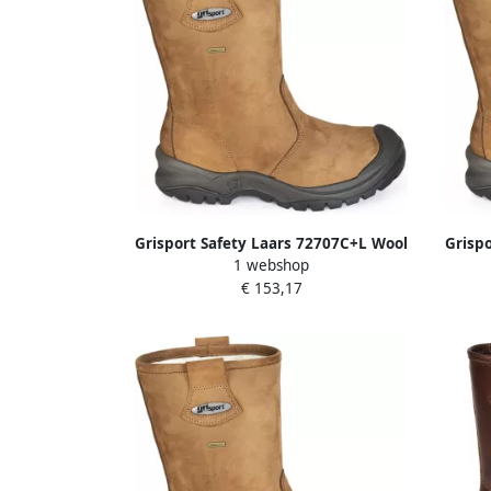
Grisport Safety Laars 72707C+L Wool
Grisp
1 webshop
S3 + KN Cognac 00.049.001.46
S3
€ 153,17