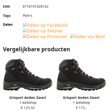
EAN
8718191028162
Tags
Pbm's
Delen
Vergelijkbare producten
Grisport Anden Zwart
Grisport Anden Zwart
1 webshop
1 webshop
13.048.113.41
13.048.113.37
€ 125,50
€ 115,-