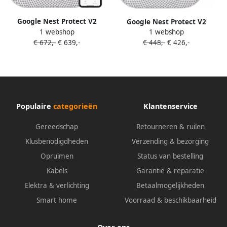
Google Nest Protect V2
Google Nest Protect V2
1 webshop
1 webshop
Netstroom 6-pack
Netstroom 4-Pack
€ 672,-
€ 639,-
€ 448,-
€ 426,-
Populaire
categorieën
Klantenservice
Gereedschap
Retourneren & ruilen
Klusbenodigdheden
Verzending & bezorging
Opruimen
Status van bestelling
Kabels
Garantie & reparatie
Elektra & verlichting
Betaalmogelijkheden
Smart home
Voorraad & beschikbaarheid