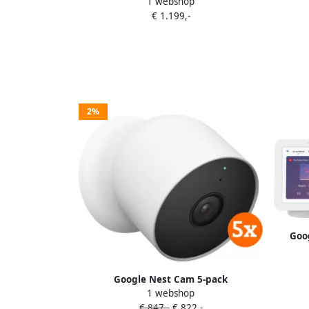
1 webshop
Deurbel + Nest Hub 2
+ 
€ 1.199,-
2%
Goo
Google Nest Cam 5-pack
1 webshop
€ 847,-
€ 822,-