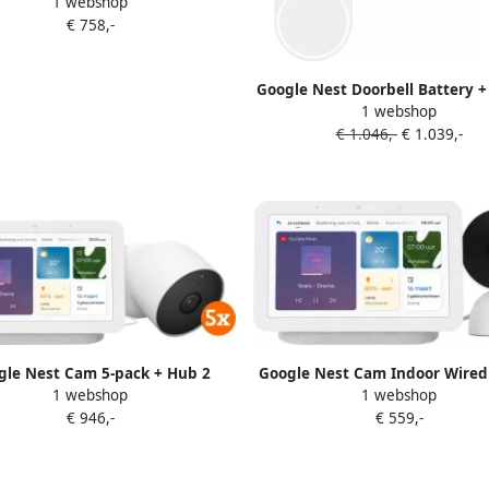
1 webshop
Nest Deurbel + Nest Hub 2
€ 758,-
Google Nest Doorbell Battery +
1 webshop
pack
€ 1.046,-
€ 1.039,-
gle Nest Cam 5-pack + Hub 2
Google Nest Cam Indoor Wired
1 webshop
1 webshop
+ Hub 2
€ 946,-
€ 559,-