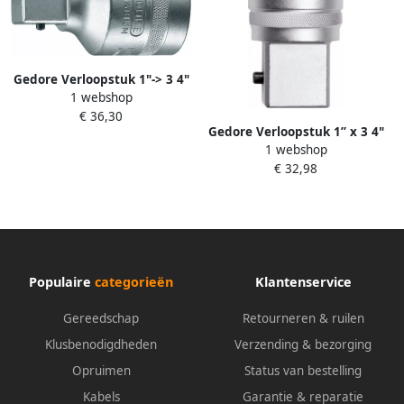
Gedore Verloopstuk 1"-> 3 4"
1 webshop
6180040
€ 36,30
Gedore Verloopstuk 1” x 3 4"
1 webshop
| 4-kt. | Lengte 65 mm
€ 32,98
3300516
Populaire
categorieën
Klantenservice
Gereedschap
Retourneren & ruilen
Klusbenodigdheden
Verzending & bezorging
Opruimen
Status van bestelling
Kabels
Garantie & reparatie