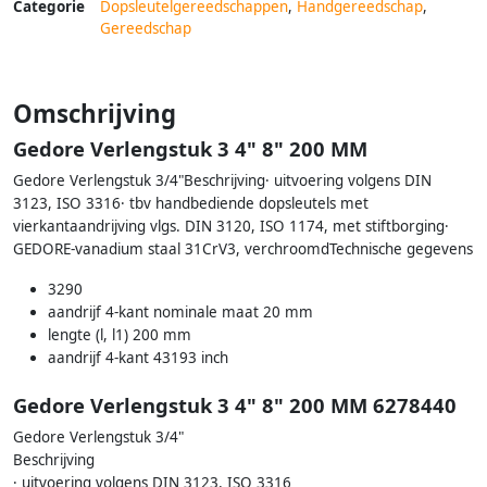
Categorie
Dopsleutelgereedschappen
,
Handgereedschap
,
Gereedschap
Omschrijving
Gedore Verlengstuk 3 4" 8" 200 MM
Gedore Verlengstuk 3/4"Beschrijving· uitvoering volgens DIN
3123, ISO 3316· tbv handbediende dopsleutels met
vierkantaandrijving vlgs. DIN 3120, ISO 1174, met stiftborging·
GEDORE-vanadium staal 31CrV3, verchroomdTechnische gegevens
3290
aandrijf 4-kant nominale maat 20 mm
lengte (l, l1) 200 mm
aandrijf 4-kant 43193 inch
Gedore Verlengstuk 3 4" 8" 200 MM 6278440
Gedore Verlengstuk 3/4"
Beschrijving
· uitvoering volgens DIN 3123, ISO 3316