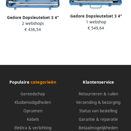
Gedore Dopsleutelset 3 4"
Gedore Dopsleutelset 3 4"
1 webshop
16-dlg. 6281150
2 webshops
14-dlg. 6280340
€ 549,64
€ 436,54
Populaire
categorieën
Klantenservice
Gereedschap
Retourneren & ruilen
Klusbenodigdheden
Verzending & bezorging
Opruimen
Status van bestelling
Kabels
Garantie & reparatie
Elektra & verlichting
Betaalmogelijkheden