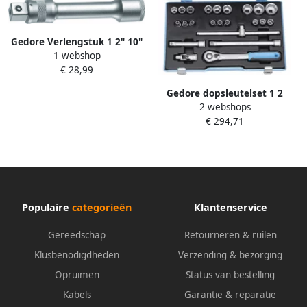
Gedore Verlengstuk 1 2" 10"
1 webshop
250 MM 1640801
€ 28,99
Gedore dopsleutelset 1 2
2 webshops
inch 8-32mm (23-dlg)
€ 294,71
Populaire
categorieën
Klantenservice
Gereedschap
Retourneren & ruilen
Klusbenodigdheden
Verzending & bezorging
Opruimen
Status van bestelling
Kabels
Garantie & reparatie