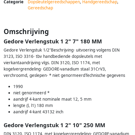
Categorie
Dopsleutelgereedschappen
,
Handgereedschap
,
Gereedschap
Omschrijving
Gedore Verlengstuk 1 2" 7" 180 MM
Gedore Verlengstuk 1/2"Beschrijving· uitvoering volgens DIN
3123, ISO 3316· tbv handbediende dopsleutels met
vierkantaandrijving vlgs. DIN 3120, ISO 1174, met
kogelvergrendeling· GEDORE-vanadium staal 31CrV3,
verchroomd, geslepen· * niet genormeerdTechnische gegevens
1990
niet genormeerd *
aandrijf 4-kant nominale maat 12, 5 mm
lengte (l, l1) 180 mm
aandrijf 4-kant 43132 inch
Gedore Verlengstuk 1 2" 10" 250 MM
DIN 3120, ISO 1174, met kogelvergrendeling· GEDORE-vanadium