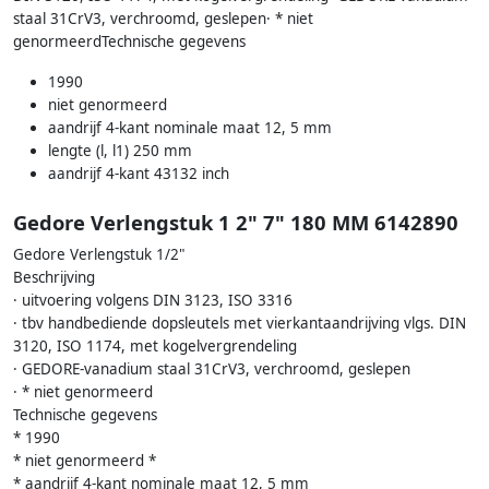
staal 31CrV3, verchroomd, geslepen· * niet
genormeerdTechnische gegevens
1990
niet genormeerd
aandrijf 4-kant nominale maat 12, 5 mm
lengte (l, l1) 250 mm
aandrijf 4-kant 43132 inch
Gedore Verlengstuk 1 2" 7" 180 MM 6142890
Gedore Verlengstuk 1/2"
Beschrijving
· uitvoering volgens DIN 3123, ISO 3316
· tbv handbediende dopsleutels met vierkantaandrijving vlgs. DIN
3120, ISO 1174, met kogelvergrendeling
· GEDORE-vanadium staal 31CrV3, verchroomd, geslepen
· * niet genormeerd
Technische gegevens
* 1990
* niet genormeerd *
* aandrijf 4-kant nominale maat 12, 5 mm