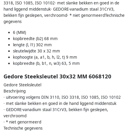
3318, ISO 1085, ISO 10102· met slanke bekken en goed in de
hand liggend middenstuk· GEDORE-vanadium staal 31CrV3,
bekken fijn geslepen, verchroomd· * niet genormeerdTechnische
gegevens
6 (MM)
kopbreedte (b2) 68 mm
lengte (l, l1) 302 mm
sleutelwijdte 30 x 32 mm
kophoogte (a, a1, b, h, l2, t) 9 mm
kopbreedte (b, b1, n, w3) 63, 5 mm
Gedore Steeksleutel 30x32 MM 6068120
Gedore Steeksleutel
Beschrijving
· uitvoering volgens DIN 3110, ISO 3318, ISO 1085, ISO 10102
· met slanke bekken en goed in de hand liggend middenstuk
· GEDORE-vanadium staal 31CrV3, bekken fijn geslepen,
verchroomd
· * niet genormeerd
Technische gegevens