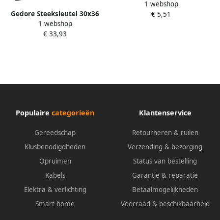
1 webshop
25x28 mm | L 280 mm
Gedore Steeksleutel 30x36
€ 5,51
3300952
1 webshop
MM 6068200
€ 33,93
Populaire
categorieën
Klantenservice
Gereedschap
Retourneren & ruilen
Klusbenodigdheden
Verzending & bezorging
Opruimen
Status van bestelling
Kabels
Garantie & reparatie
Elektra & verlichting
Betaalmogelijkheden
Smart home
Voorraad & beschikbaarheid