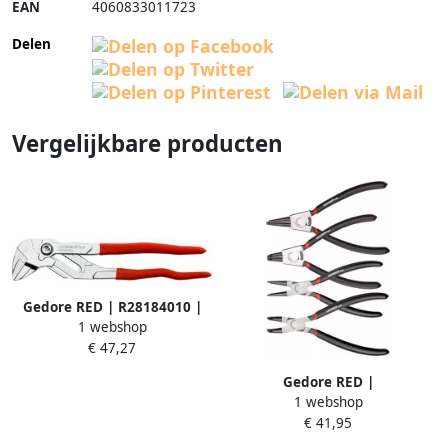
EAN
4060833011723
Delen
Vergelijkbare producten
Gedore RED | R28184010 |
1 webshop
Sleuteltang | 10" | 250 mm |
€ 47,27
R28184010
Gedore RED |
1 webshop
Borgringtangenset | 4-delig
€ 41,95
R28002004