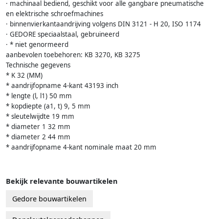
· machinaal bediend, geschikt voor alle gangbare pneumatische
en elektrische schroefmachines
· binnenvierkantaandrijving volgens DIN 3121 - H 20, ISO 1174
· GEDORE speciaalstaal, gebruineerd
· * niet genormeerd
aanbevolen toebehoren: KB 3270, KB 3275
Technische gegevens
* K 32 (MM)
* aandrijfopname 4-kant 43193 inch
* lengte (l, l1) 50 mm
* kopdiepte (a1, t) 9, 5 mm
* sleutelwijdte 19 mm
* diameter 1 32 mm
* diameter 2 44 mm
* aandrijfopname 4-kant nominale maat 20 mm
Bekijk relevante bouwartikelen
Gedore bouwartikelen