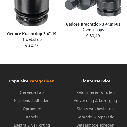
Gedore Krachtdop 3 4"Inbus
2 webshops
19 MM 1956493
Gedore Krachtdop 3 4" 19
€ 30,40
1 webshop
MM 2734095
€ 22,77
Populaire
categorieën
Klantenservice
Gereedschap
Retourneren & ruilen
Klusbenodigdheden
Verzending & bezorging
Opruimen
Status van bestelling
Kabels
Garantie & reparatie
Elektra & verlichting
Betaalmogelijkheden