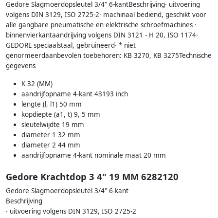
Gedore Slagmoerdopsleutel 3/4" 6-kantBeschrijving· uitvoering
volgens DIN 3129, ISO 2725-2· machinaal bediend, geschikt voor
alle gangbare pneumatische en elektrische schroefmachines ·
binnenvierkantaandrijving volgens DIN 3121 - H 20, ISO 1174·
GEDORE speciaalstaal, gebruineerd· * niet
genormeerdaanbevolen toebehoren: KB 3270, KB 3275Technische
gegevens
K 32 (MM)
aandrijfopname 4-kant 43193 inch
lengte (l, l1) 50 mm
kopdiepte (a1, t) 9, 5 mm
sleutelwijdte 19 mm
diameter 1 32 mm
diameter 2 44 mm
aandrijfopname 4-kant nominale maat 20 mm
Gedore Krachtdop 3 4" 19 MM 6282120
Gedore Slagmoerdopsleutel 3/4" 6-kant
Beschrijving
· uitvoering volgens DIN 3129, ISO 2725-2