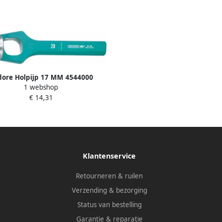
ore Holpijp 17 MM 4544000
1 webshop
€ 14,31
Klantenservice
Retourneren & ruilen
Verzending & bezorging
Status van bestelling
Garantie & reparatie