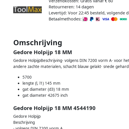
Verzendkosten: Gratis vanaf € 60
Retourneren: 14 dagen
Levertijd: Voor 22:45 besteld, volgende d
Betaalmethodes:
Omschrijving
Gedore Holpijp 18 MM
Gedore HolpijpBeschrijving· volgens DIN 7200 vorm A· voor het
andere zachte materialen, schacht blauw gelakt· snede gehard
5700
lengte (l, l1) 145 mm
gat diameter (d3) 18 mm
gat diameter 42675 inch
Gedore Holpijp 18 MM 4544190
Gedore Holpijp
Beschrijving
· volgens DIN 7200 vorm A