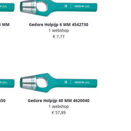
14 MM
Gedore Holpijp 6 MM 4542730
1 webshop
€ 7,77
650
Gedore Holpijp 40 MM 4620040
1 webshop
€ 57,89