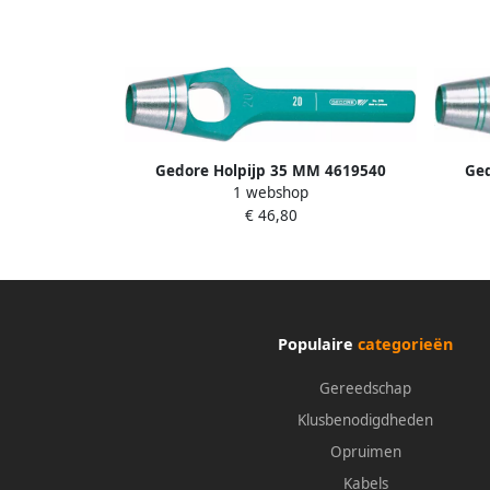
Gedore Holpijp 35 MM 4619540
Ged
1 webshop
€ 46,80
Populaire
categorieën
Gereedschap
Klusbenodigdheden
Opruimen
Kabels