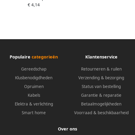
€ 4,14
Populaire
categorieën
Klantenservice
Gereedschap
Retourneren & ruilen
Klusbenodigdheden
Verzending & bezorging
Opruimen
Status van bestelling
Kabels
Garantie & reparatie
Elektra & verlichting
Betaalmogelijkheden
Smart home
Voorraad & beschikbaarheid
Over ons