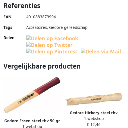
Referenties
EAN
4010883873994
Tags
Accessoires, Gedore gereedschap
Delen
Vergelijkbare producten
Gedore Hickory steel tbv
1 webshop
8601 8602 1431102
Gedore Essen steel tbv 50 gr
€ 12,46
1 webshop
8587650