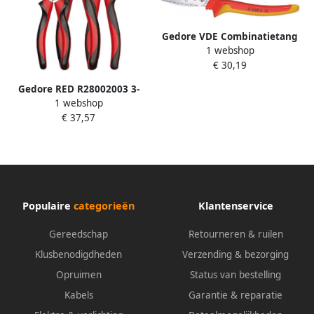
Gedore VDE Combinatietang
1 webshop
| 180 H 1699849
€ 30,19
Gedore RED R28002003 3-
1 webshop
delige Tangenset 2C-greep
€ 37,57
3301155 R28002003
Populaire
categorieën
Klantenservice
Gereedschap
Retourneren & ruilen
Klusbenodigdheden
Verzending & bezorging
Opruimen
Status van bestelling
Kabels
Garantie & reparatie