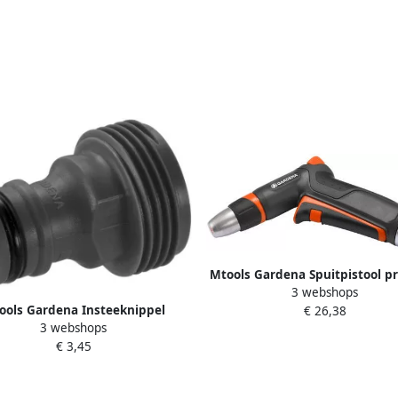
Mtools Gardena Spuitpistool 
3 webshops
18305-20 |
ools Gardena Insteeknippel
€ 26,38
3 webshops
chroefnippel 3 4" 931-50 |
€ 3,45