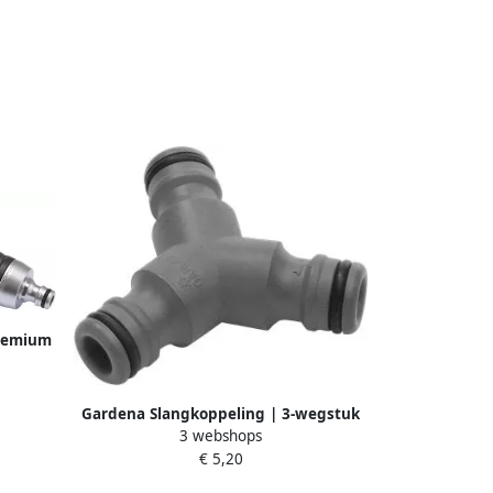
premium
Gardena Slangkoppeling | 3-wegstuk
3 webshops
934-50
€ 5,20