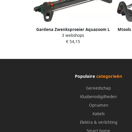
Gardena Zwenksproeier Aquazoom L
Mtools
3 webshops
18714-20
€ 54,15
Populaire
categorieën
Gereedschap
Klusbenodigdheden
Opruimen
Kabels
Elektra & verlichting
Smart home