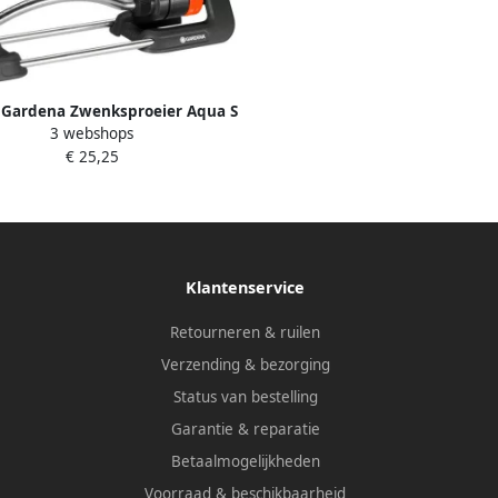
 Gardena Zwenksproeier Aqua S
3 webshops
18700-20 |
€ 25,25
Klantenservice
Retourneren & ruilen
Verzending & bezorging
Status van bestelling
Garantie & reparatie
Betaalmogelijkheden
Voorraad & beschikbaarheid