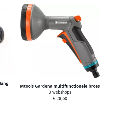
lang
Mtools Gardena multifunctionele broes
3 webshops
spuitpistool Comfort 18315-20 |
€ 28,60