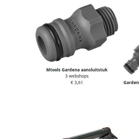
Mtools Gardena aansluitstuk
3 webshops
insteeknippel schroefnippel 13 2 mm
Garden
€ 3,61
(G1 4) 2920-26 |