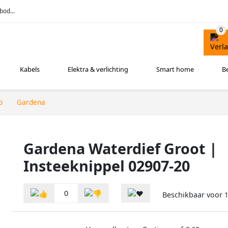
bod...
Kabels
Elektra & verlichting
Smart home
B
p
Gardena
Gardena Waterdief Groot |
Insteeknippel 02907-20
0
Beschikbaar voor