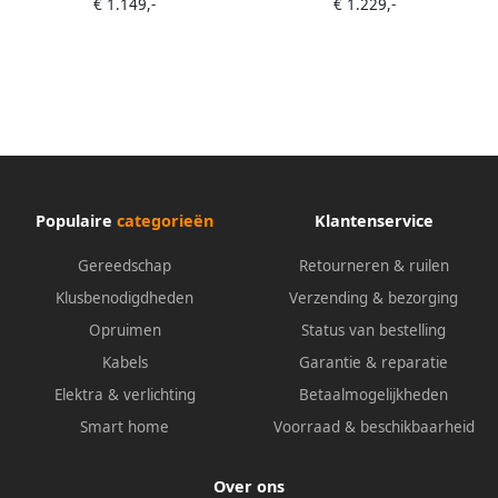
€ 1.149,-
€ 1.229,-
Populaire
categorieën
Klantenservice
Gereedschap
Retourneren & ruilen
Klusbenodigdheden
Verzending & bezorging
Opruimen
Status van bestelling
Kabels
Garantie & reparatie
Elektra & verlichting
Betaalmogelijkheden
Smart home
Voorraad & beschikbaarheid
Over ons