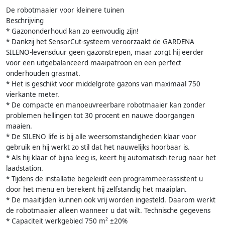
De robotmaaier voor kleinere tuinen
Beschrijving
* Gazononderhoud kan zo eenvoudig zijn!
* Dankzij het SensorCut-systeem veroorzaakt de GARDENA
SILENO-levensduur geen gazonstrepen, maar zorgt hij eerder
voor een uitgebalanceerd maaipatroon en een perfect
onderhouden grasmat.
* Het is geschikt voor middelgrote gazons van maximaal 750
vierkante meter.
* De compacte en manoeuvreerbare robotmaaier kan zonder
problemen hellingen tot 30 procent en nauwe doorgangen
maaien.
* De SILENO life is bij alle weersomstandigheden klaar voor
gebruik en hij werkt zo stil dat het nauwelijks hoorbaar is.
* Als hij klaar of bijna leeg is, keert hij automatisch terug naar het
laadstation.
* Tijdens de installatie begeleidt een programmeerassistent u
door het menu en berekent hij zelfstandig het maaiplan.
* De maaitijden kunnen ook vrij worden ingesteld. Daarom werkt
de robotmaaier alleen wanneer u dat wilt. Technische gegevens
* Capaciteit werkgebied 750 m² ±20%