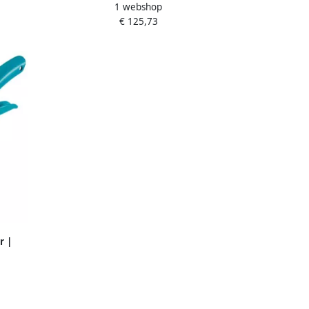
1 webshop
ComfortCut Li + steel wielen 09889-20
€ 125,73
r |