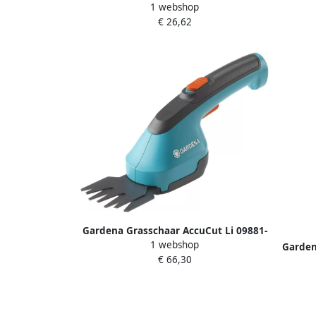
1 webshop
8734-20
€ 26,62
Gardena Grasschaar AccuCut Li 09881-
1 webshop
20
Garden
€ 66,30