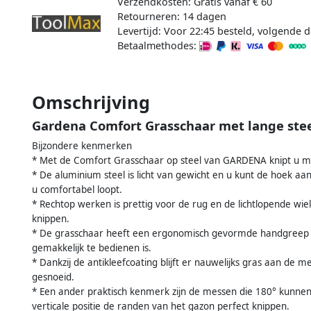
Verzendkosten: Gratis vanaf € 60
Retourneren: 14 dagen
Levertijd: Voor 22:45 besteld, volgende d
Betaalmethodes:
Omschrijving
Gardena Comfort Grasschaar met lange ste
Bijzondere kenmerken
* Met de Comfort Grasschaar op steel van GARDENA knipt u m
* De aluminium steel is licht van gewicht en u kunt de hoek 
u comfortabel loopt.
* Rechtop werken is prettig voor de rug en de lichtlopende wie
knippen.
* De grasschaar heeft een ergonomisch gevormde handgreep m
gemakkelijk te bedienen is.
* Dankzij de antikleefcoating blijft er nauwelijks gras aan de 
gesnoeid.
* Een ander praktisch kenmerk zijn de messen die 180° kunnen
verticale positie de randen van het gazon perfect knippen.