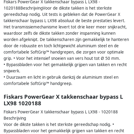
Fiskars PowerGear X takkenschaar bypass L LX98 -
1020188BeschrijvingVoor de dikste takken is het sterkste
gereedschap nodig. Uit tests is gebleken dat de PowerGear X
takkenschaar bypass L LX98 absoluut de beste prestaties levert.
Het transmissiemechanisme levert tot drie keer meer snijkracht,
waardoor zelfs de dikste takken zonder inspanning kunnen
worden afgeknipt. De takkenscharen zijn gemakkelijk te hanteren
door de robuuste en toch lichtgewicht aluminium steel en de
comfortabele SoftGrip™ handgrepen, die zorgen voor optimale
grip. • Voor het intensief snoeien van vers hout tot Ø 50 mm.
• Bypassbladen voor het gemakkelijk grijpen van takken en recht
snijwerk.
• Duurzaam en licht in gebruik dankzij de aluminium steel en
comfortabele SoftGrip™ handgreep.
Fiskars PowerGear X takkenschaar bypass L
LX98 1020188
Fiskars PowerGear X takkenschaar bypass L LX98 - 1020188
Beschrijving
Voor de dikste takken is het sterkste gereedschap nodig. •
Bypassbladen voor het gemakkelijk grijpen van takken en recht