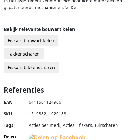
\n Het assortiment kenmerkt zich door lichte materialen en
gepatenteerde mechanismen. \n De
Bekijk relevante bouwartikelen
Fiskars bouwartikelen
Takkenscharen
Fiskars takkenscharen
Referenties
EAN
6411501124906
SKU
1510382
,
1020188
Tags
Acties per merk, Acties | fiskars, Tuinscharen
Delen