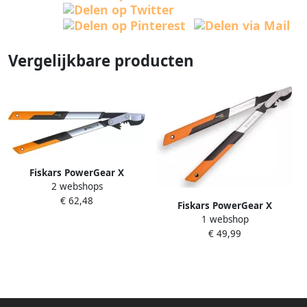
Vergelijkbare producten
Fiskars PowerGear X
2 webshops
takkenschaar bypass M LX94
€ 62,48
1020187
Fiskars PowerGear X
1 webshop
takkenschaar bypass S LX92
€ 49,99
1020186