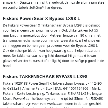
snijwerk. • Duurzaam en licht in gebruik dankzij de aluminium steel
en comfortabele SoftGrip™ handgreep
Fiskars PowerGear X Bypass LX98 L
De Fiskars PowerGear X Takkenschaar Bypass LX98 L is geknipt
voor het snoeien van jong, fris groen. Ook dikke takken tot 55
mm knipt hij moeiteloos door. Met een lengte van 80 cm en het
transmissiemechanisme voor minder weerstand, is het snoeien
van heggen en bomen geen probleem voor de Bypass LX98 L.
Ook de scherpe bladen van hoogwaardig staal helpen daaraan
mee. De takkenschaar is erg licht doordat hij gemaakt is van
glasvezel versterkt kunststof en ligt hij door de softgrip goed in de
hand
Fiskars TAKKENSCHAAR BYPASS L LX98
Fiskars 1020188 PowerGearℿ X Takkenschaar bypass L - 112490
bij GYZS.nl | Afname Per: 4 Stuk| EAN: 6411501124906 | Merk:
Fiskars | Korte beschrijving: Takkenschaar FISKARS LX98-L lengte
80cm. PowerGear hefboomsysteem, knipt tot 55mm. \n FISKARS
takkenscharen zijn voor vele werkzaamheden in de tuin geschikt.