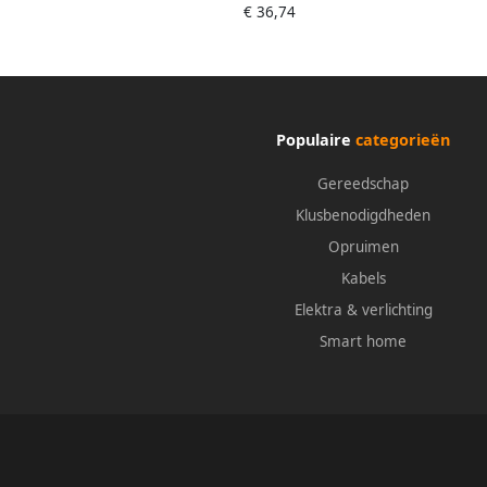
€ 36,74
Populaire
categorieën
Gereedschap
Klusbenodigdheden
Opruimen
Kabels
Elektra & verlichting
Smart home