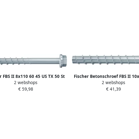
r FBS II 8x110 60 45 US TX 50 St
Fischer Betonschroef FBS II 10
2 webshops
2 webshops
536856
55 35 verzonken kop 536888 50 
€ 59,98
€ 41,39
536888