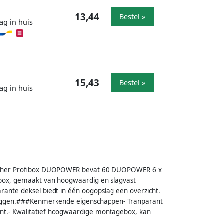
13,44
Bestel »
ag in huis
15,43
Bestel »
ag in huis
scher Profibox DUOPOWER bevat 60 DUOPOWER 6 x
ox, gemaakt van hoogwaardig en slagvast
arante deksel biedt in één oogopslag een overzicht.
 pluggen.###Kenmerkende eigenschappen- Tranparant
ment.- Kwalitatief hoogwaardige montagebox, kan