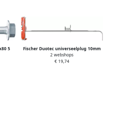
x80 5
Fischer Duotec universeelplug 10mm
2 webshops
 546392
zonder schroef
€ 19,74