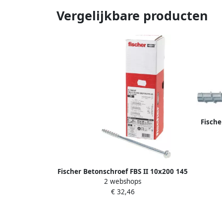
Vergelijkbare producten
Fische
Fischer Betonschroef FBS II 10x200 145
2 webshops
135 115 zeskantkop 536866 20 stuk(s)
€ 32,46
536866