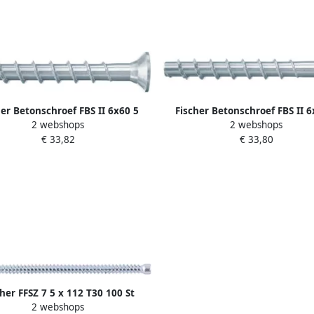
her Betonschroef FBS II 6x60 5
Fischer Betonschroef FBS II 6
2 webshops
2 webshops
onken kop 546384 100 stuk(s)
zeskantkop 546392 100 stuk(s)
€ 33,82
€ 33,80
546384
her FFSZ 7 5 x 112 T30 100 St
2 webshops
532912