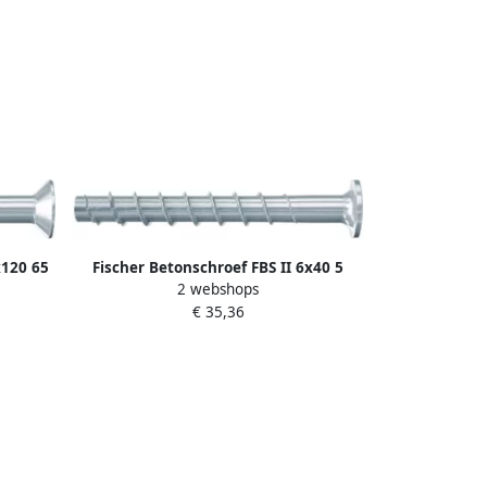
x120 65
Fischer Betonschroef FBS II 6x40 5
2 webshops
stuk(s)
grote bolkop Ø17 5mm 546379 100
€ 35,36
stuk(s) 546379