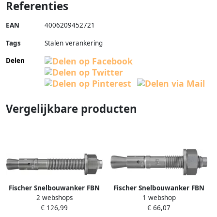
Referenties
EAN
4006209452721
Tags
Stalen verankering
Delen
Vergelijkbare producten
Fischer Snelbouwanker FBN
Fischer Snelbouwanker FBN
2 webshops
1 webshop
II 12 5 K roestvast staal R
II 12 5 K thermisch verzinkt
€ 126,99
€ 66,07
508011 20 stuk(s) 508011
508014 20 stuk(s) 508014