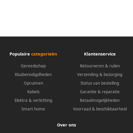
Populaire
categorieën
Klantenservice
Gereedschap
Retourneren & ruilen
Klusbenodigdheden
Verzending & bezorging
Opruimen
Status van bestelling
Kabels
Garantie & reparatie
Elektra & verlichting
Betaalmogelijkheden
Smart home
Voorraad & beschikbaarheid
Over ons