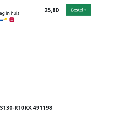
25,80
Bestel »
ag in huis
-LS130-R10KX 491198