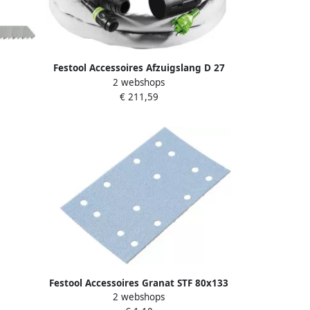
Festool Accessoires Afzuigslang D 27
 204256
2 webshops
22x3 5m-AS-GQ CT 200041
€ 211,59
Festool Accessoires Granat STF 80x133
2 webshops
P60 GR 50 Schuurstroken | 497118