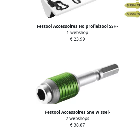
Festool Accessoires Holprofielzool SSH-
1 webshop
STF-LS130-R25KX 490167
Dec
€ 23,99
Festool Accessoires Snelwissel-
2 webshops
bithouder BHS 60 CE | 205097
€ 38,87