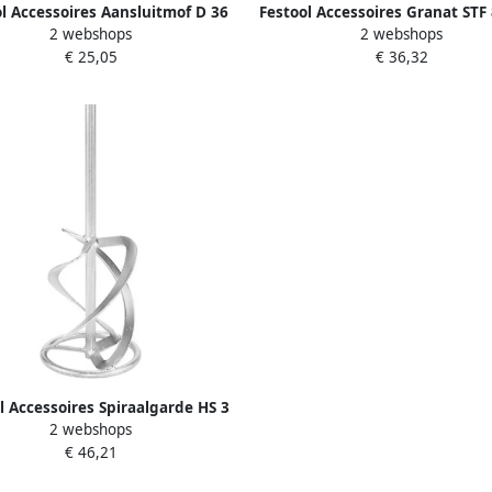
l Accessoires Aansluitmof D 36
Festool Accessoires Granat STF
2 webshops
2 webshops
DM-AS CT 500670
P120 GR 100 Schuurstroken | 
€ 25,05
€ 36,32
l Accessoires Spiraalgarde HS 3
2 webshops
120x600 R M14 767887
€ 46,21