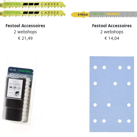
Festool Accessoires
Festool Accessoires
2 webshops
2 webshops
oupeerzaagblad S 75 4 FSG 5
Decoupeerzaagblad S 75 2 5 5
€ 21,49
€ 14,04
204316