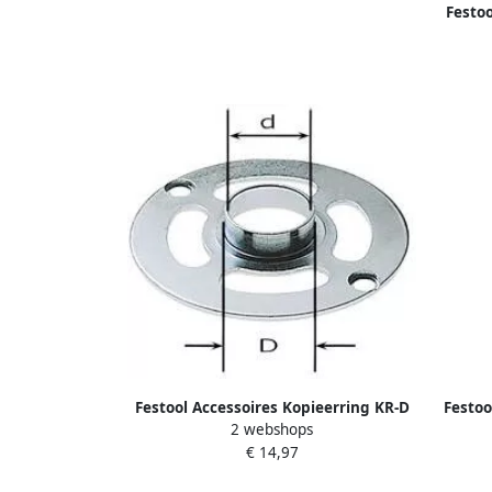
Festoo
Festool Accessoires Kopieerring KR-D
Festoo
2 webshops
24 OF 900 486031
€ 14,97