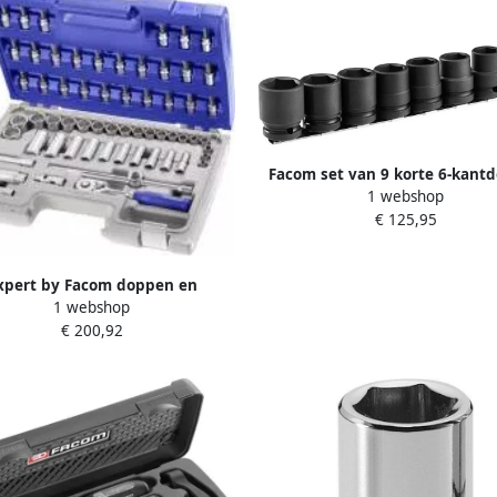
Facom set van 9 korte 6-kant
1 webshop
op rail metrische maten NS
€ 125,95
xpert by Facom doppen en
1 webshop
ukken 3 8" | 61-delig | in koffer
€ 200,92
| E031806