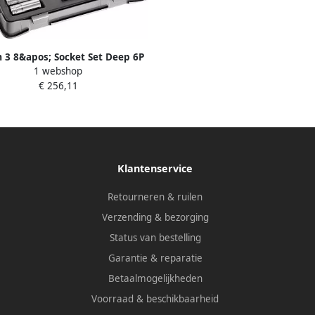
 3 8&apos; Socket Set Deep 6P
1 webshop
Mm 16 Dlg J.405
€ 256,11
Klantenservice
Retourneren & ruilen
Verzending & bezorging
Status van bestelling
Garantie & reparatie
Betaalmogelijkheden
Voorraad & beschikbaarheid