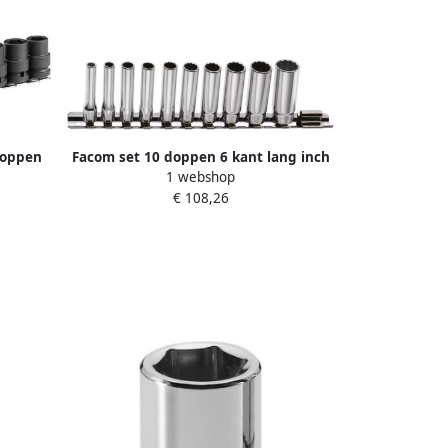
doppen
Facom set 10 doppen 6 kant lang inch
1 webshop
.J9
REL.40U
€ 108,26