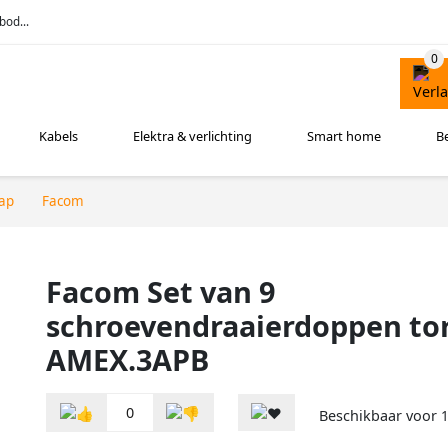
bod...
Kabels
Elektra & verlichting
Smart home
B
ap
Facom
Facom Set van 9
schroevendraaierdoppen tor
AMEX.3APB
0
Beschikbaar voor