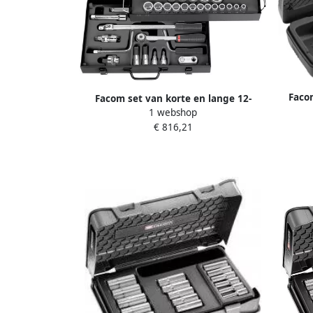
Faco
Facom set van korte en lange 12-
1 webshop
kantdoppen van 3 8" tot 1"1 4 S.450UP
€ 816,21