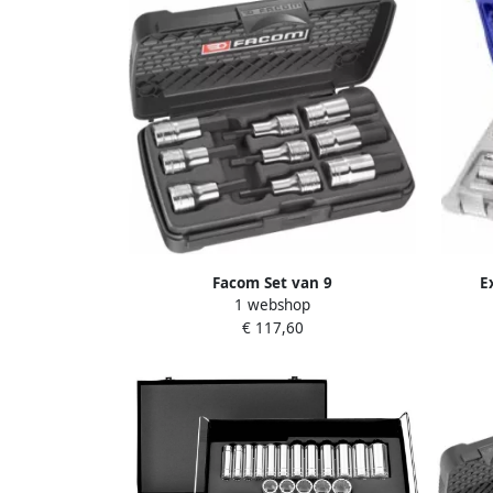
Facom Set van 9
E
1 webshop
schroevendraaierdoppen 6-kant 1 2"
hulpst
€ 117,60
STM.J9APB