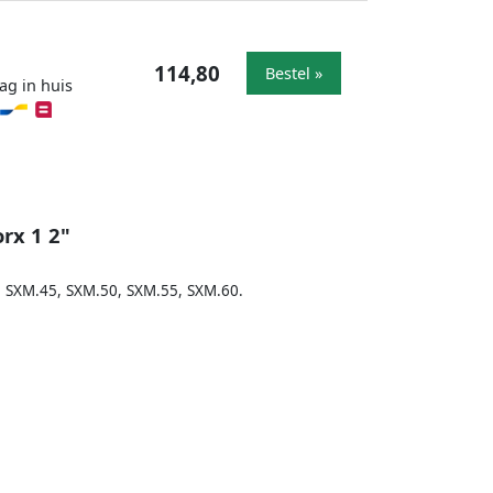
114,80
Bestel »
ag in huis
rx 1 2"
, SXM.45, SXM.50, SXM.55, SXM.60.