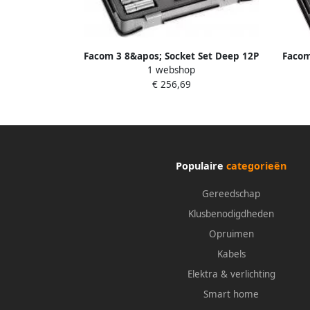
Facom 3 8&apos; Socket Set Deep 12P
Facom
1 webshop
Mm 16 Dlg J.404
€ 256,69
Populaire
categorieën
Gereedschap
Klusbenodigdheden
Opruimen
Kabels
Elektra & verlichting
Smart home