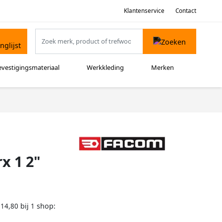
Klantenservice
Contact
evestigingsmateriaal
Werkkleding
Merken
x 1 2"
bij
shop:
114,80
1