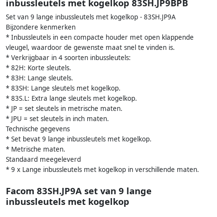
inbussleutels met kogelkop 83SH.JP9BPB
Set van 9 lange inbussleutels met kogelkop - 83SH.JP9A
Bijzondere kenmerken
* Inbussleutels in een compacte houder met open klappende
vleugel, waardoor de gewenste maat snel te vinden is.
* Verkrijgbaar in 4 soorten inbussleutels:
* 82H: Korte sleutels.
* 83H: Lange sleutels.
* 83SH: Lange sleutels met kogelkop.
* 83S.L: Extra lange sleutels met kogelkop.
* JP = set sleutels in metrische maten.
* JPU = set sleutels in inch maten.
Technische gegevens
* Set bevat 9 lange inbussleutels met kogelkop.
* Metrische maten.
Standaard meegeleverd
* 9 x Lange inbussleutels met kogelkop in verschillende maten.
Facom 83SH.JP9A set van 9 lange
inbussleutels met kogelkop