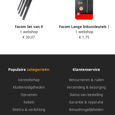
Facom Set van 9
Facom Lange Inbussleutels |
1 webshop
1 webshop
Inbussleutels | Lang
2 5mm 83H.2.5PB
€ 30,07
€ 1,75
83SH.JP9A
Populaire
categorieën
Klantenservice
Gereedschap
Retourneren & ruilen
Klusbenodigdheden
Verzending & bezorging
Opruimen
Status van bestelling
Kabels
Garantie & reparatie
Elektra & verlichting
Betaalmogelijkheden