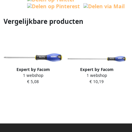
Vergelijkbare producten
Expert by Facom
Expert by Facom
1 webshop
1 webshop
Schroevendraaier | PH2 x 125
Schroevendraaier | PH2 x 250
€ 5,08
€ 10,19
E165209
E160305