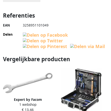
Referenties
EAN
3258951101049
Delen
Vergelijkbare producten
Expert by Facom
1 webshop
Ringsteeksleutel | 32 mm
€ 13,46
E113226