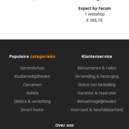
Expert by Facom
1 webshop
gereedschapskoffer voor dé
€ 386,18
onderhoudsmonteur | 96-
delig | E220104
Populaire
categorieën
Klantenservice
Gereedschap
Retourneren & ruilen
Klusbenodigdheden
Verzending & bezorging
Opruimen
Status van bestelling
Kabels
Garantie & reparatie
Elektra & verlichting
Betaalmogelijkheden
Smart home
Voorraad & beschikbaarheid
Over ons