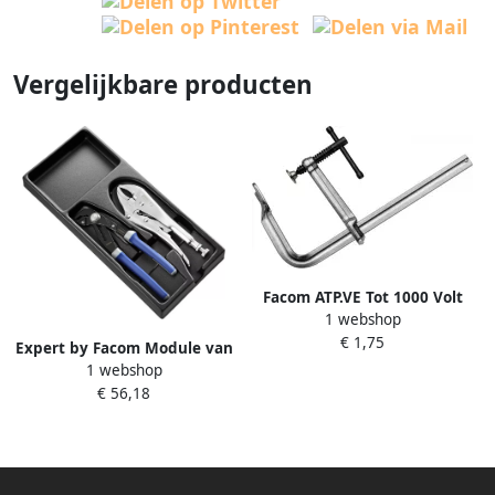
Vergelijkbare producten
Facom ATP.VE Tot 1000 Volt
1 webshop
Geïsoleerde Protwist
€ 1,75
Schroevendraaiers voor
Expert by Facom Module van
Phillips Schroeven met
1 webshop
2 Tangen met Verstelbare
Kruiskop | 2 x 125 mm
€ 56,18
Bekken E194944
ATP2X125VEPB