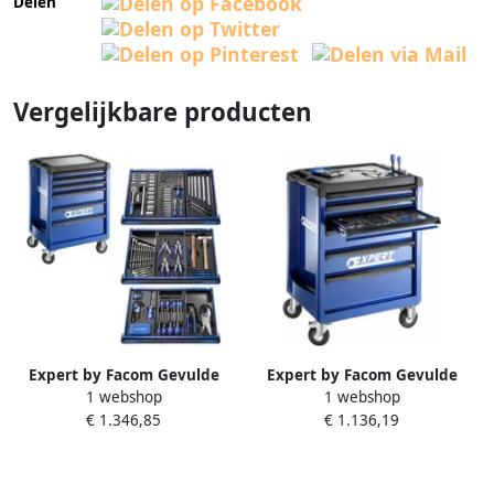
Delen
Vergelijkbare producten
Expert by Facom Gevulde
Expert by Facom Gevulde
1 webshop
1 webshop
gereedschapswagen | 6
gereedschapswagen | 6
€ 1.346,85
€ 1.136,19
laden | 209 delig E220314
laden 123-Delig E220310