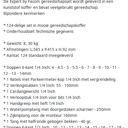
De Expert by Facom gereedschapsset wordt geleverd in een
kunststof koffer en bevat veelgebruikt gereedschap.
Bijzondere kenmerken
* 124-delige set in mooie gereedschapskoffer
* Onderhoudsset Technische gegevens
* Gewicht: 8, 30 kg
* Afmetingen: L.565 x P.415 x H.92 mm
* Aantal: 124 Standaard meegeleverd
* Doppen 6-kant 1/4 Inch: 4 - 4.5 - 5 - 5.5 - 6 - 7 - 8 - 9 - 10 - 11 -
12 - 13 - 14mm
* 1 Ratels met Parkeermeter-kop 1/4 Inch met vergrendeling
* 2 Verlengstukken 1/4 Inch: 55 - 100mm
* 1 Cardangewricht 1/4 Inch
* 1 Verloopstuk 1/4 Inch voor bits 1/4 Inch
* 1 Handgreep met heft 1/4 Inch
* 1 Waterpomptang met doorgestoken scharnier - 250mm
* 1 Zijkniptang voor de monteur 160mm
* 1 Tang met halfronde gebogen bekken - 40 gr.
* Doppen 6-kant 1/2 Inch : 10 - 11 - 12 - 13 - 14 - 15 - 16 - 17 - 18 -