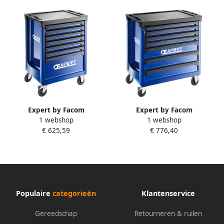
Expert by Facom
Expert by Facom
1 webshop
1 webshop
Gereedschapswagen | 7
Gereedschapswagen | 7
€ 625,59
€ 776,40
Laden | 3 Modules E011208
Laden | 4 Modules E011209
Populaire
categorieën
Klantenservice
Gereedschap
Retourneren & ruilen