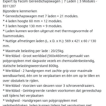
Expert by Facom Gereedschapswagen | 7 Laden | 3 Modules -
E011207
Bijzondere kenmerken
* Gereedschapswagen met 7 laden = 21 modules.
* 4 laden hoogte 60 mm = 12 modules.
* 3 laden hoogte 130 mm = 9 modules.
* Laden kunnen worden uitgerust met thermogevormde of
foammodules.
* Nuttige afmetingen laden (L. x D. x H.): 569 x 421 x 60 / 130
mm.
* Maximale belasting per lade : 20/25kg.
* Werkblad - Groot werkblad (560x460mm) gemaakt van
polypropyleen met slagvaste vezels en chemicaliënbestendig,
statische belastingsweerstand 800kg.
* Werkblad - 2 handgrepen met zachte grip voor maximale
wendbaarheid, één om te verplaatsen en één om op te tillen en
over obstakels te rijden.
* Werkblad - Voorzien van sleuven voor 3 schroevendraaiers.
* Werkblad - Geïntegreerde randen voorkomen dat gereedschap
valt tijdens het verplaatsen
* Veiligheid - Handgrepen van polypropyleen met
veiligheidshaken, laden kunnen tijdens het verplaatsen niet