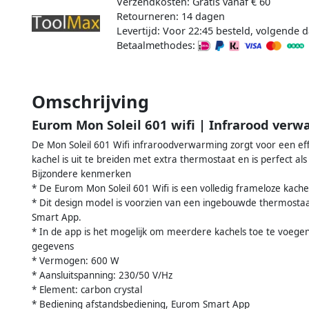
Verzendkosten: Gratis vanaf € 60
Retourneren: 14 dagen
Levertijd: Voor 22:45 besteld, volgende d
Betaalmethodes:
Omschrijving
Eurom Mon Soleil 601 wifi | Infrarood ver
De Mon Soleil 601 Wifi infraroodverwarming zorgt voor een ef
kachel is uit te breiden met extra thermostaat en is perfect 
Bijzondere kenmerken
* De Eurom Mon Soleil 601 Wifi is een volledig frameloze kach
* Dit design model is voorzien van een ingebouwde thermostaat
Smart App.
* In de app is het mogelijk om meerdere kachels toe te voegen
gegevens
* Vermogen: 600 W
* Aansluitspanning: 230/50 V/Hz
* Element: carbon crystal
* Bediening afstandsbediening, Eurom Smart App