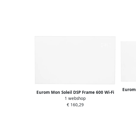
Eurom 
Eurom Mon Soleil DSP Frame 600 Wi-Fi
1 webshop
361971
€ 160,29