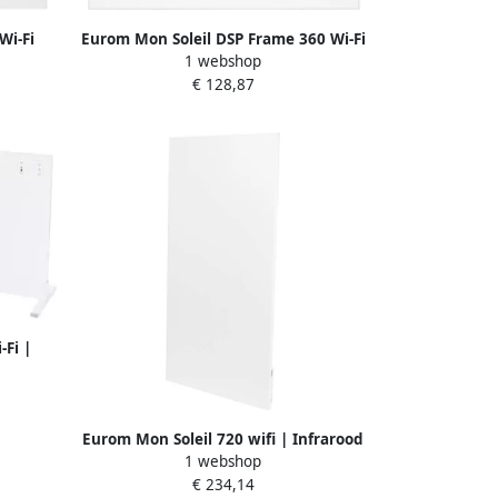
Wi-Fi
Eurom Mon Soleil DSP Frame 360 Wi-Fi
1 webshop
361957
€ 128,87
-Fi |
 361933
Eurom Mon Soleil 720 wifi | Infrarood
1 webshop
verwarmingspaneel 361650
€ 234,14