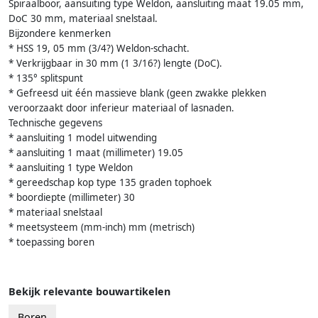
Spiraalboor, aansuiting type Weldon, aansluiting maat 19.05 mm,
DoC 30 mm, materiaal snelstaal.
Bijzondere kenmerken
* HSS 19, 05 mm (3/4?) Weldon-schacht.
* Verkrijgbaar in 30 mm (1 3/16?) lengte (DoC).
* 135° splitspunt
* Gefreesd uit één massieve blank (geen zwakke plekken
veroorzaakt door inferieur materiaal of lasnaden.
Technische gegevens
* aansluiting 1 model uitwending
* aansluiting 1 maat (millimeter) 19.05
* aansluiting 1 type Weldon
* gereedschap kop type 135 graden tophoek
* boordiepte (millimeter) 30
* materiaal snelstaal
* meetsysteem (mm-inch) mm (metrisch)
* toepassing boren
Bekijk relevante bouwartikelen
Boren