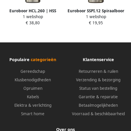
Euroboor HCL.260 | HSS
Euroboor SSPI.12 Spiraalboor
1 webshop
1 webshop
Kernboor | 26x55mm
| Weldon | DoC 30 mm |
€ 38,80
€ 19,95
HCL.260
12mm SSPI.12
Populaire
categorieën
Klantenservice
Gereedschap
Retourneren & ruilen
Klusbenodigdheden
Verzending & bezorging
Opruimen
Status van bestelling
Kabels
Garantie & reparatie
Elektra & verlichting
Betaalmogelijkheden
Smart home
Voorraad & beschikbaarheid
Over ons