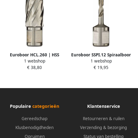
Euroboor HCL.260 | HSS
Euroboor SSPI.12 Spiraalboor
1 webshop
1 webshop
Kernboor | 26x55mm
| Weldon | DoC 30 mm |
€ 38,80
€ 19,95
HCL.260
12mm SSPI.12
Populaire
categorieën
Klantenservice
Gereedschap
Retourneren & ruilen
Klusbenodigdheden
Verzending & bezorging
Opruimen
Status van bestelling