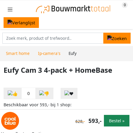
Smart home
Ip-camera's
Eufy
Eufy Cam 3 4-pack + HomeBase
0
Beschikbaar voor
bij
shop:
593,-
1
593,-
Bestel »
628,-