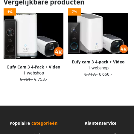
Vergelijkbare producten
1%
7%
Eufy cam 3 4-pack + Video
Eufy Cam 3 4-Pack + Video
1 webshop
Doorbell Battery
1 webshop
Doorbell Dual 2 Pro
€ 717,-
€ 660,-
€ 761,-
€ 753,-
Populaire
categorieën
Klantenservice