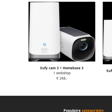
Eufy cam 3 + Homebase 3
Euf
1 webshop
D
€ 268,-
Populaire
categorieën