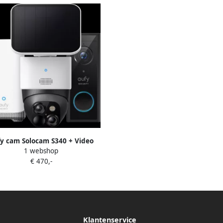
y cam Solocam S340 + Video
1 webshop
oorbell E340 + Homebase 3
€ 470,-
Klantenservice