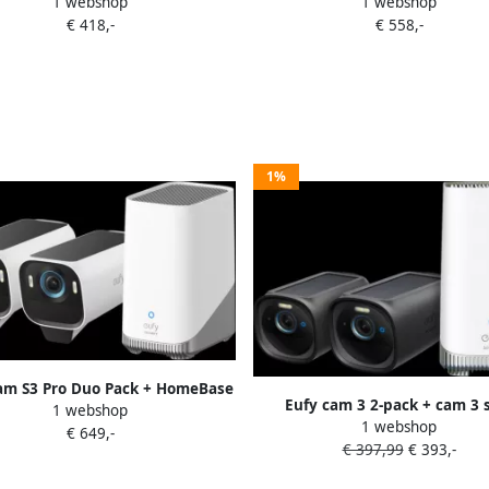
1 webshop
1 webshop
HomeBase 3
€ 418,-
€ 558,-
1%
am S3 Pro Duo Pack + HomeBase
Eufy cam 3 2-pack + cam 3 
1 webshop
3
1 webshop
€ 649,-
€ 397,99
€ 393,-