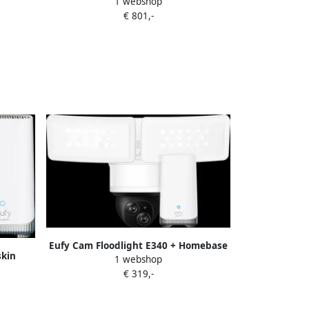
1 webshop
Doorbell E340 + Chime
€ 801,-
Eufy Cam Floodlight E340 + Homebase
skin
1 webshop
3
€ 319,-