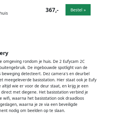
367,-
Bestel »
huis
ery
 de omgeving rondom je huis. De 2 Eufycam 2C
n buitengebruik. De ingebouwde spotlight van de
 beweging detecteert. Dez camera's en deurbel
t meegeleverde basisstation. Hier staat ook je Eufy
altijd wie er voor de deur staat, en krijg je een
 direct met diegene. Het basisstation verbind je
e wifi, waarna het basisstation ook draadloos
geslagen, waarna je ze via een beveiligde
ment nodig om beelden op te slaan.