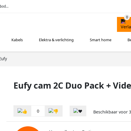
bod...
Kabels
Elektra & verlichting
Smart home
B
Eufy
Eufy cam 2C Duo Pack + Vide
0
Beschikbaar voor
3