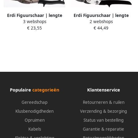
Erdi Figuurschaar | lengte
Erdi Figuurschaar | lengte
3 webshops
2 webshops
240 mm recht | staal max. 1
260 mm rechts | staal max. 1
€ 23,55
€ 44,49
2 mm | RVS max. 1 mm | 1
2 mm | RVS max. 1 mm | 1
stuk D16S
stuk D27
Populaire
categorieën
Klantenservice
Gereedschap
Retourneren & ruilen
Klusbenodigdheden
Verzending & bezorging
Opruimen
Status van bestelling
Kabels
Garantie & reparatie