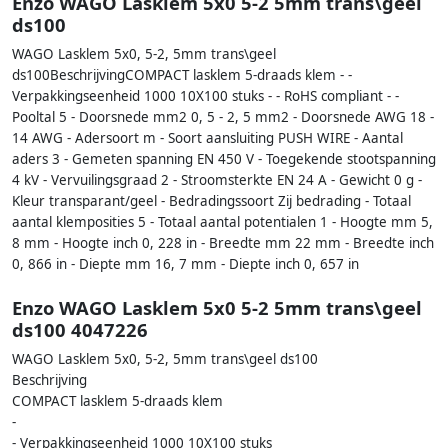
Enzo WAGO Lasklem 5x0 5-2 5mm trans\geel
ds100
WAGO Lasklem 5x0, 5-2, 5mm trans\geel
ds100BeschrijvingCOMPACT lasklem 5-draads klem - -
Verpakkingseenheid 1000 10X100 stuks - - RoHS compliant - -
Pooltal 5 - Doorsnede mm2 0, 5 - 2, 5 mm2 - Doorsnede AWG 18 -
14 AWG - Adersoort m - Soort aansluiting PUSH WIRE - Aantal
aders 3 - Gemeten spanning EN 450 V - Toegekende stootspanning
4 kV - Vervuilingsgraad 2 - Stroomsterkte EN 24 A - Gewicht 0 g -
Kleur transparant/geel - Bedradingssoort Zij bedrading - Totaal
aantal klemposities 5 - Totaal aantal potentialen 1 - Hoogte mm 5,
8 mm - Hoogte inch 0, 228 in - Breedte mm 22 mm - Breedte inch
0, 866 in - Diepte mm 16, 7 mm - Diepte inch 0, 657 in
Enzo WAGO Lasklem 5x0 5-2 5mm trans\geel
ds100 4047226
WAGO Lasklem 5x0, 5-2, 5mm trans\geel ds100
Beschrijving
COMPACT lasklem 5-draads klem
-
- Verpakkingseenheid 1000 10X100 stuks