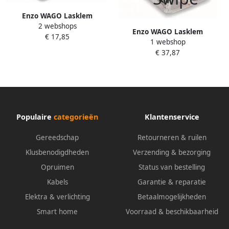
Enzo WAGO Lasklem
2 webshops
hersluitbaar 5-voudig ds 25
Enzo WAGO Lasklem
€ 17,85
st. 4047215
1 webshop
hersluitbaar 2-voudig | 100
€ 37,87
stuks 4047211
Populaire
categorieën
Klantenservice
Gereedschap
Retourneren & ruilen
Klusbenodigdheden
Verzending & bezorging
Opruimen
Status van bestelling
Kabels
Garantie & reparatie
Elektra & verlichting
Betaalmogelijkheden
Smart home
Voorraad & beschikbaarheid