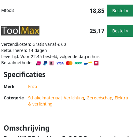
18,85
Bestel »
Mtools
25,17
Bestel »
Verzendkosten: Gratis vanaf € 60
Retourneren: 14 dagen
Levertijd: Voor 22:45 besteld, volgende dag in huis
Betaalmethodes:
Specificaties
Merk
Enzo
Categorie
Schakelmateriaal
,
Verlichting
,
Gereedschap
,
Elektra
& verlichting
Omschrijving