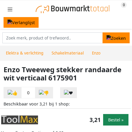
Elektra & verlichting
Schakelmateriaal
Enzo
Enzo Tweeweg stekker randaarde
wit verticaal 6175901
0
Beschikbaar voor
bij
shop:
3,21
1
3,21
Bestel »