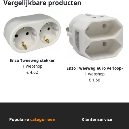
Vergelijkbare producten
Enzo Tweeweg stekker
1 webshop
randaarde wit horizontaa
Enzo Tweeweg euro verloop-
€ 4,62
6175903
1 webshop
stekker wit 230V 6175900
€ 1,56
Populaire
categorieën
Klantenservice