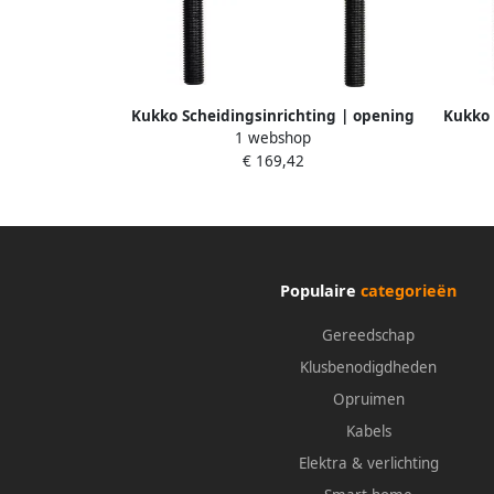
Kukko Scheidingsinrichting | opening
Kukko 
1 webshop
A 22-115 mm | gelijkmatig losdraaien
A 25-1
€ 169,42
van de moeren | voor art.nr. 4157 490
van de
002 | 1 stuk 15-2
Populaire
categorieën
Gereedschap
Klusbenodigdheden
Opruimen
Kabels
Elektra & verlichting