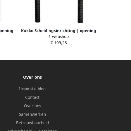
opening
Kukko Scheidingsinrichting | opening
1 webshop
aien van
A 12-75 mm | gelijkmatig losdraaien
€ 109,28
90 000 |
van de moeren | voor art.nr. 4157 490
001 | 1 stuk 15-1
Over ons
Inspiratie blog
Contact
Over ons
Samenwerken
Betrouwbaarheid