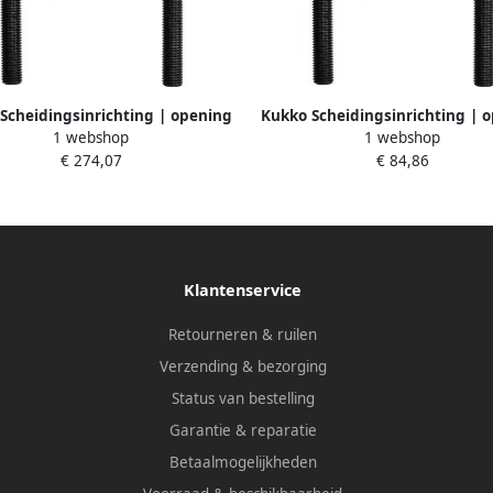
Scheidingsinrichting | opening
Kukko Scheidingsinrichting | 
1 webshop
1 webshop
55 mm | gelijkmatig losdraaien
A 8-60 mm | gelijkmatig losdra
€ 274,07
€ 84,86
 moeren | voor art.nr. 4157 490
de moeren | voor art.nr. 4157 4
003 | 1 stuk 15-3
1 stuk 15-0
Klantenservice
Retourneren & ruilen
Verzending & bezorging
Status van bestelling
Garantie & reparatie
Betaalmogelijkheden