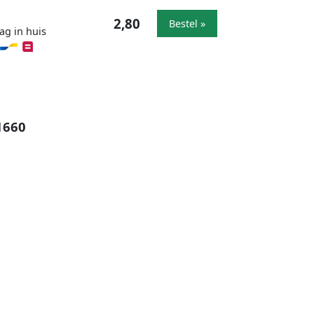
2,80
Bestel »
ag in huis
1660