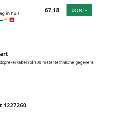
67,18
Bestel »
ag in huis
art
idsprekerkabel rol 100 meterTechnische gegevens
t 1227260