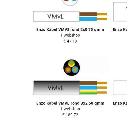
Enzo Kabel VMVS rond 2x0 75 qmm
Enzo K
1 webshop
kleur wit 1227100
€ 47,19
Enzo Kabel VMVL rond 3x2 50 qmm
Enzo K
1 webshop
zwart 1227510
€ 189,72