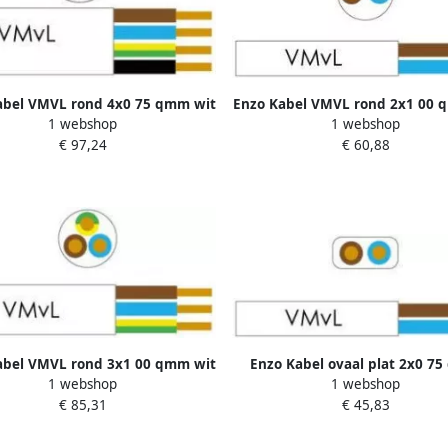
Enzo Kabel VMVL rond 2x1 00 
abel VMVL rond 4x0 75 qmm wit
1 webshop
1 webshop
1227270
1227520
€ 60,88
€ 97,24
abel VMVL rond 3x1 00 qmm wit
Enzo Kabel ovaal plat 2x0 7
1 webshop
1 webshop
1227320
kleur wit 1227000
€ 85,31
€ 45,83