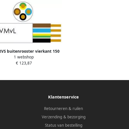
RVS buitenrooster vierkant 150
1 webshop
mm Nedco
€ 123,87
Klantenservice
Retourneren & ruilen
Verzending & bezorging
Status van bestelling