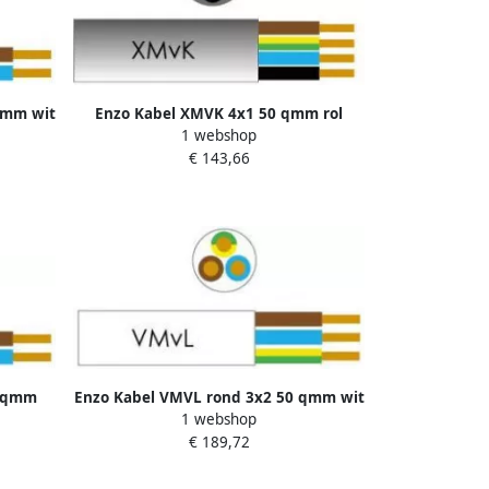
qmm wit
Enzo Kabel XMVK 4x1 50 qmm rol
1 webshop
100m 1253922
€ 143,66
5 qmm
Enzo Kabel VMVL rond 3x2 50 qmm wit
1 webshop
1227500
€ 189,72