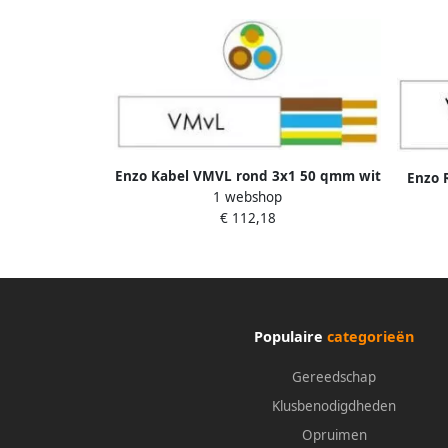
Enzo Kabel VMVL rond 3x1 50 qmm wit
Enzo 
1 webshop
1227380
€ 112,18
Populaire
categorieën
Gereedschap
Klusbenodigdheden
Opruimen