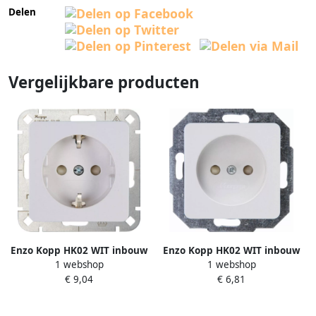
Delen
Vergelijkbare producten
Enzo Kopp HK02 WIT inbouw
Enzo Kopp HK02 WIT inbouw
1 webshop
1 webshop
stopcontact RA met kind bev.
stopcontact 4621130
€ 9,04
€ 6,81
4621110