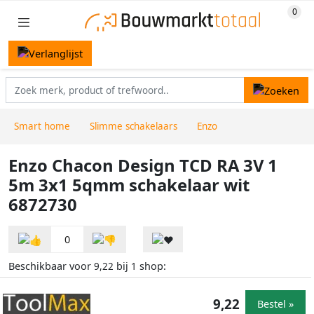
Smart home
Slimme schakelaars
Enzo
Enzo Chacon Design TCD RA 3V 1
5m 3x1 5qmm schakelaar wit
6872730
0
Beschikbaar voor
bij
shop:
9,22
1
9,22
Bestel »