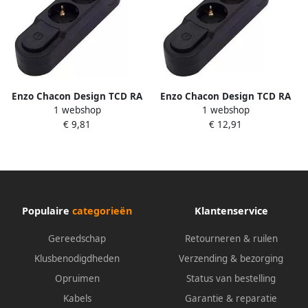
Enzo Chacon Design TCD RA
Enzo Chacon Design TCD RA
1 webshop
1 webshop
3V 1 5m 3x1 5qmm
3V 3m met schakelaar zwart
€ 9,81
€ 12,91
schakelaar zwart 6872740
6872760
Populaire
categorieën
Klantenservice
Gereedschap
Retourneren & ruilen
Klusbenodigdheden
Verzending & bezorging
Opruimen
Status van bestelling
Kabels
Garantie & reparatie