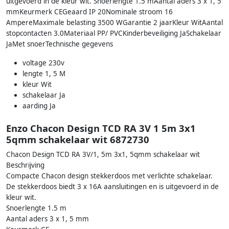
uitgevoerd in de kleur wit. Snoerlengte 1.5 mAantal aders 3 x 1, 5
mmKeurmerk CEGeaard IP 20Nominale stroom 16
AmpereMaximale belasting 3500 WGarantie 2 jaarKleur WitAantal
stopcontacten 3.0Materiaal PP/ PVCKinderbeveiliging JaSchakelaar
JaMet snoerTechnische gegevens
voltage 230v
lengte 1, 5 M
kleur Wit
schakelaar Ja
aarding Ja
Enzo Chacon Design TCD RA 3V 1 5m 3x1
5qmm schakelaar wit 6872730
Chacon Design TCD RA 3V/1, 5m 3x1, 5qmm schakelaar wit
Beschrijving
Compacte Chacon design stekkerdoos met verlichte schakelaar.
De stekkerdoos biedt 3 x 16A aansluitingen en is uitgevoerd in de
kleur wit.
Snoerlengte 1.5 m
Aantal aders 3 x 1, 5 mm