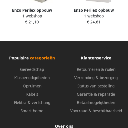
Enzo Perilex opbouw
Enzo Perilex opbouw
1 webshop
1 webshop
stopcontact | 16A SWD IP44
stopcontact | 16A | met
€ 21,10
€ 24,61
Power 4052914
montageplaat voor lasdoos |
Power Plex | PWP16COC
4052970
Populaire
categorieën
Klantenservice
Gereedschap
Retourneren & ruilen
Klusbenodigdheden
Verzending & bezorging
Opruimen
Status van bestelling
Kabels
Garantie & reparatie
Elektra & verlichting
Betaalmogelijkheden
Smart home
Voorraad & beschikbaarheid
Over ons