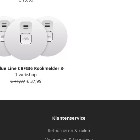
Blue Line CBFS36 Rookmelder 3-
1 webshop
pack (5 jaar)
€ 41,97
€ 37,99
Klantenservice
Retourneren & ruilen
Verzending & bezorging