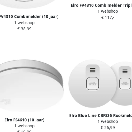
Elro FV4310 Combimelder Tripl
1 webshop
 FV4310 Combimelder (10 jaar)
€ 117,-
1 webshop
€ 38,99
Elro Blue Line CBFS36 Rookmel
Elro FS4610 (10 jaar)
1 webshop
pack (5 jaar)
1 webshop
€ 26,99
€ 19,99