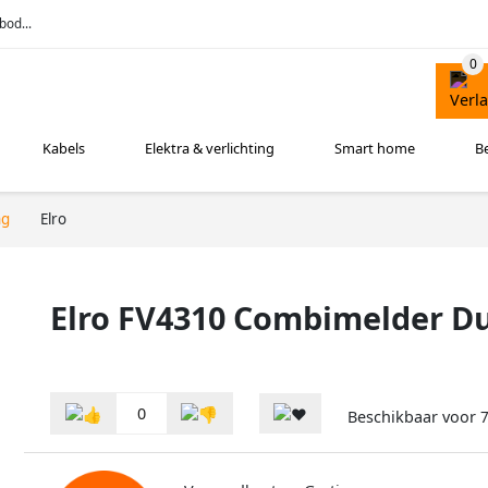
bod...
Kabels
Elektra & verlichting
Smart home
B
ng
Elro
Elro FV4310 Combimelder D
0
Beschikbaar voor
7