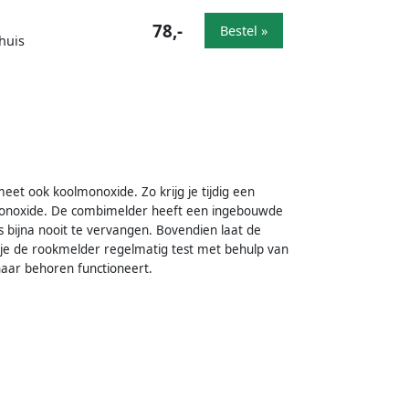
78,-
Bestel »
huis
eet ook koolmonoxide. Zo krijg je tijdig een
lmonoxide. De combimelder heeft een ingebouwde
us bijna nooit te vervangen. Bovendien laat de
 dat je de rookmelder regelmatig test met behulp van
naar behoren functioneert.