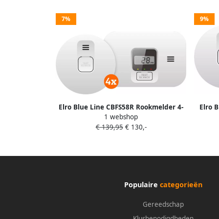
7%
9%
Elro Blue Line CBFS58R Rookmelder 4-
Elro 
1 webshop
pack + Koolmonoxidemelder
€ 139,95
€ 130,-
Populaire
categorieën
Gereedschap
Klusbenodigdheden