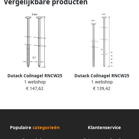
Vergelijkbare producten
Dutack Coilnagel RNCW25
Dutack Coilnagel RNCW25
1 webshop
1 webshop
Ring Nk 55mm ds 9 duizend
Ring Nk 60mm ds 9 duizend
€ 147,62
€ 139,42
5232027
5232023
Populaire
categorieën
Klantenservice